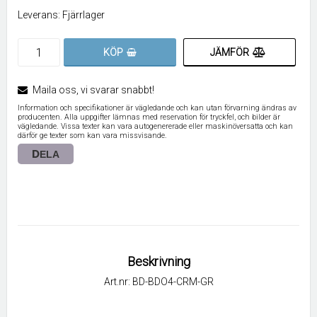
Leverans:
Fjärrlager
JÄMFÖR
KÖP
Maila oss, vi svarar snabbt!
Information och specifikationer är vägledande och kan utan förvarning ändras av
producenten. Alla uppgifter lämnas med reservation för tryckfel, och bilder är
vägledande. Vissa texter kan vara autogenererade eller maskinöversatta och kan
därför ge texter som kan vara missvisande.
DELA
Beskrivning
Art.nr: BD-BDO4-CRM-GR