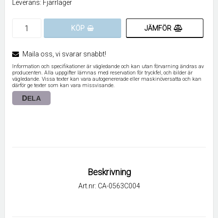
Leverans:
Fjärrlager
JÄMFÖR
KÖP
Maila oss, vi svarar snabbt!
Information och specifikationer är vägledande och kan utan förvarning ändras av
producenten. Alla uppgifter lämnas med reservation för tryckfel, och bilder är
vägledande. Vissa texter kan vara autogenererade eller maskinöversatta och kan
därför ge texter som kan vara missvisande.
DELA
Beskrivning
Art.nr: CA-0563C004