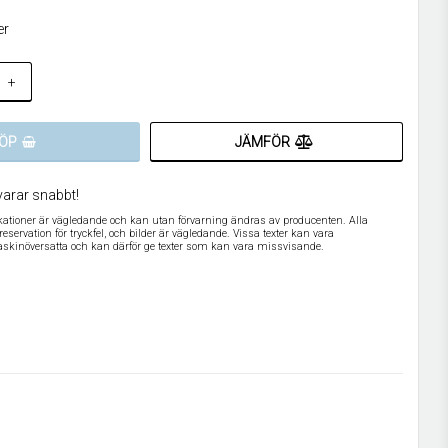
er
+
JÄMFÖR
ÖP
varar snabbt!
ikationer är vägledande och kan utan förvarning ändras av producenten. Alla
servation för tryckfel, och bilder är vägledande. Vissa texter kan vara
askinöversatta och kan därför ge texter som kan vara missvisande.