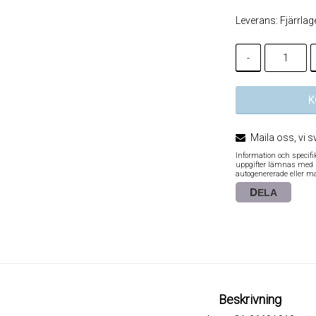
Leverans:
Fjärrlag
-
K
Maila oss, vi s
Information och specif
uppgifter lämnas med re
autogenererade eller m
DELA
Beskrivning