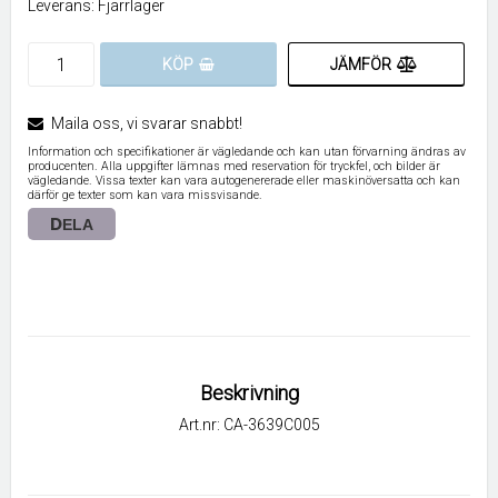
Leverans:
Fjärrlager
JÄMFÖR
KÖP
Maila oss, vi svarar snabbt!
Information och specifikationer är vägledande och kan utan förvarning ändras av
producenten. Alla uppgifter lämnas med reservation för tryckfel, och bilder är
vägledande. Vissa texter kan vara autogenererade eller maskinöversatta och kan
därför ge texter som kan vara missvisande.
DELA
Beskrivning
Art.nr: CA-3639C005