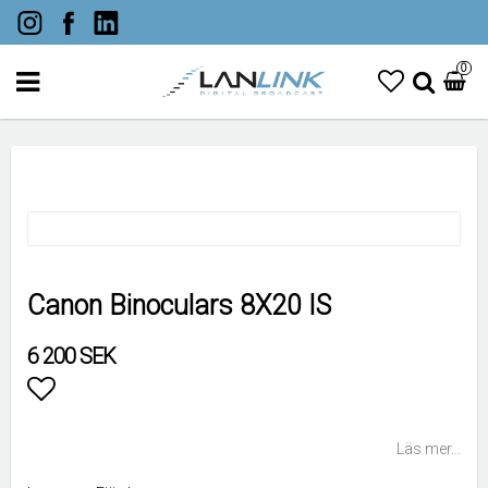
0
Canon Binoculars 8X20 IS
6 200 SEK
Lägg till i favoritlistan
Läs mer...