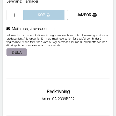
Leverans:
Fjärrlager
JÄMFÖR
KÖP
Maila oss, vi svarar snabbt!
Information och specifikationer är vägledande och kan utan förvarning ändras av
producenten. Alla uppgifter lämnas med reservation för tryckfel, och bilder är
vägledande. Vissa texter kan vara autogenererade eller maskinöversatta och kan
därför ge texter som kan vara missvisande.
DELA
Beskrivning
Art.nr: CA-2339B002