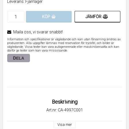
Leverans:
Fjärrlager
JÄMFÖR
KÖP
Maila oss, vi svarar snabbt!
Information och specifikationer är vägledande och kan utan förvarning ändras av
producenten. Alla uppgifter lämnas med reservation för tryckfel, och bilder är
vägledande. Vissa texter kan vara autogenererade eller maskinöversatta och kan
därför ge texter som kan vara missvisande.
DELA
Beskrivning
Art.nr: CA-4997C001
Visa mer