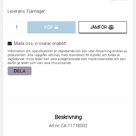
Leverans:
Fjärrlager
JÄMFÖR
KÖP
Maila oss, vi svarar snabbt!
Information och specifikationer är vägledande och kan utan förvarning ändras av
producenten. Alla uppgifter lämnas med reservation för tryckfel, och bilder är
vägledande. Vissa texter kan vara autogenererade eller maskinöversatta och kan
därför ge texter som kan vara missvisande.
DELA
Beskrivning
Art.nr: CA-1171B002