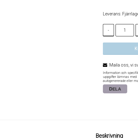
Leverans:
Fjärrlag
-
K
Maila oss, vi s
Information och specif
uppgifter lämnas med re
autogenererade eller m
DELA
Beskrivning