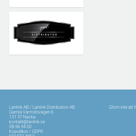
Lanlink AB / Lanlink Distribution AB
Glöm inte att 
Gamla Värmdövägen 6
131 37 Nacka
kontakt@lanlink.se
08-96 94 00
Köpvillkor / GDPR