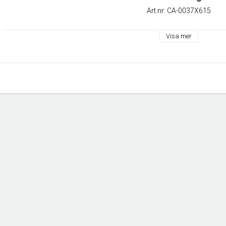
Art.nr: CA-0037X615
Visa mer