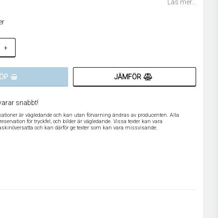
Läs mer...
er
+
JÄMFÖR
ÖP
varar snabbt!
ikationer är vägledande och kan utan förvarning ändras av producenten. Alla
servation för tryckfel, och bilder är vägledande. Vissa texter kan vara
askinöversatta och kan därför ge texter som kan vara missvisande.