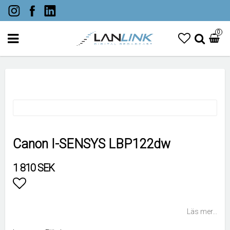
0
Canon I-SENSYS LBP122dw
1 810 SEK
Lägg till i favoritlistan
Läs mer...