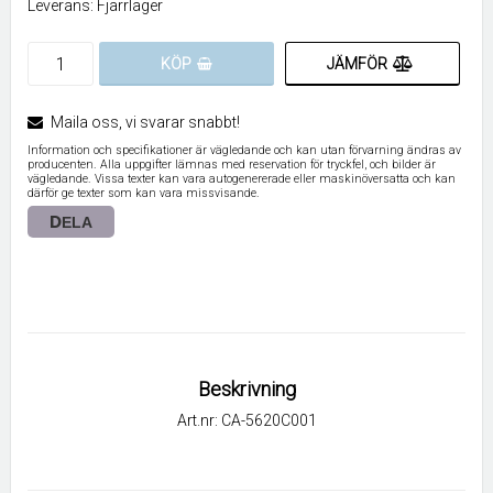
Leverans:
Fjärrlager
JÄMFÖR
KÖP
Maila oss, vi svarar snabbt!
Information och specifikationer är vägledande och kan utan förvarning ändras av
producenten. Alla uppgifter lämnas med reservation för tryckfel, och bilder är
vägledande. Vissa texter kan vara autogenererade eller maskinöversatta och kan
därför ge texter som kan vara missvisande.
DELA
Beskrivning
Art.nr: CA-5620C001