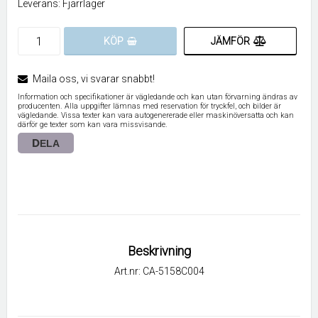
Leverans:
Fjärrlager
JÄMFÖR
KÖP
Maila oss, vi svarar snabbt!
Information och specifikationer är vägledande och kan utan förvarning ändras av
producenten. Alla uppgifter lämnas med reservation för tryckfel, och bilder är
vägledande. Vissa texter kan vara autogenererade eller maskinöversatta och kan
därför ge texter som kan vara missvisande.
DELA
Beskrivning
Art.nr: CA-5158C004