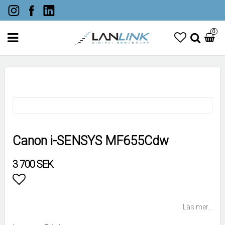
0
Canon i-SENSYS MF655Cdw
3 700 SEK
Lägg till i favoritlistan
Läs mer...