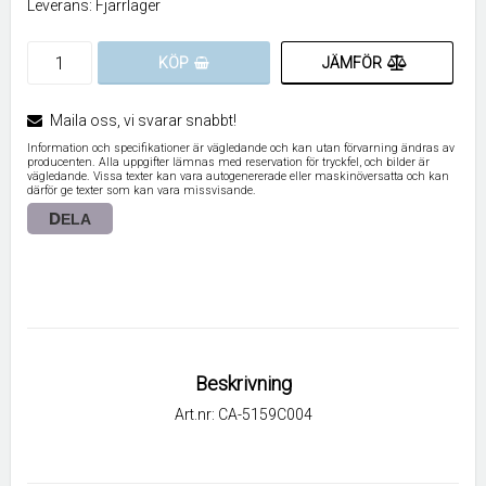
Leverans:
Fjärrlager
JÄMFÖR
KÖP
Maila oss, vi svarar snabbt!
Information och specifikationer är vägledande och kan utan förvarning ändras av
producenten. Alla uppgifter lämnas med reservation för tryckfel, och bilder är
vägledande. Vissa texter kan vara autogenererade eller maskinöversatta och kan
därför ge texter som kan vara missvisande.
DELA
Beskrivning
Art.nr: CA-5159C004