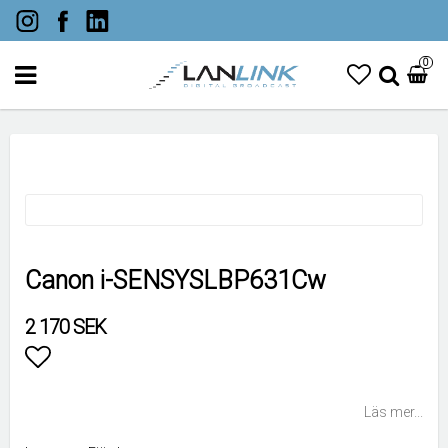
0
Canon i-SENSYSLBP631Cw
2 170 SEK
Lägg till i favoritlistan
Läs mer...