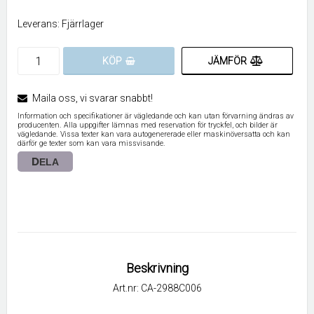
Leverans:
Fjärrlager
JÄMFÖR
KÖP
Maila oss, vi svarar snabbt!
Information och specifikationer är vägledande och kan utan förvarning ändras av
producenten. Alla uppgifter lämnas med reservation för tryckfel, och bilder är
vägledande. Vissa texter kan vara autogenererade eller maskinöversatta och kan
därför ge texter som kan vara missvisande.
DELA
Beskrivning
Art.nr: CA-2988C006