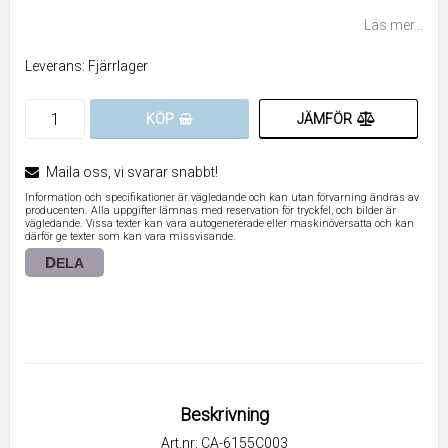
Lägg till i favoritlistan
Läs mer...
Leverans:
Fjärrlager
JÄMFÖR
KÖP
Maila oss, vi svarar snabbt!
Information och specifikationer är vägledande och kan utan förvarning ändras av
producenten. Alla uppgifter lämnas med reservation för tryckfel, och bilder är
vägledande. Vissa texter kan vara autogenererade eller maskinöversatta och kan
därför ge texter som kan vara missvisande.
DELA
Beskrivning
Art.nr: CA-6155C003