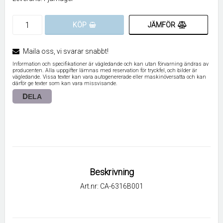
JÄMFÖR
KÖP
Maila oss, vi svarar snabbt!
Information och specifikationer är vägledande och kan utan förvarning ändras av
producenten. Alla uppgifter lämnas med reservation för tryckfel, och bilder är
vägledande. Vissa texter kan vara autogenererade eller maskinöversatta och kan
därför ge texter som kan vara missvisande.
DELA
Beskrivning
Art.nr: CA-6316B001