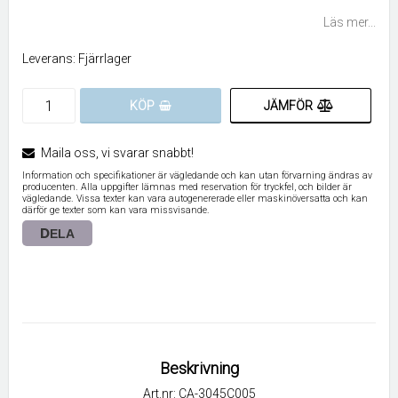
Lägg till i favoritlistan
Läs mer...
Leverans:
Fjärrlager
JÄMFÖR
KÖP
Maila oss, vi svarar snabbt!
Information och specifikationer är vägledande och kan utan förvarning ändras av
producenten. Alla uppgifter lämnas med reservation för tryckfel, och bilder är
vägledande. Vissa texter kan vara autogenererade eller maskinöversatta och kan
därför ge texter som kan vara missvisande.
DELA
Beskrivning
Art.nr: CA-3045C005