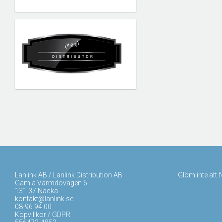
Lanlink AB / Lanlink Distribution AB
Glöm inte att 
Gamla Värmdövägen 6
131 37 Nacka
kontakt@lanlink.se
08-96 94 00
Köpvillkor / GDPR