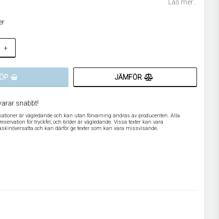
Läs mer...
er
+
JÄMFÖR
ÖP
varar snabbt!
ikationer är vägledande och kan utan förvarning ändras av producenten. Alla
servation för tryckfel, och bilder är vägledande. Vissa texter kan vara
askinöversatta och kan därför ge texter som kan vara missvisande.