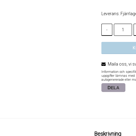
Leverans:
Fjärrlag
-
K
Maila oss, vi s
Information och specif
uppgifter lämnas med re
autogenererade eller m
DELA
Beskrivning