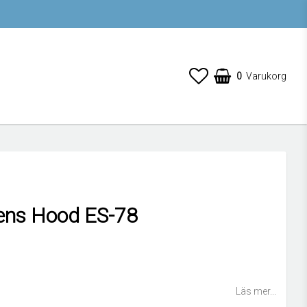
0
Varukorg
ens Hood ES-78
 favoritlistan
Läs mer...