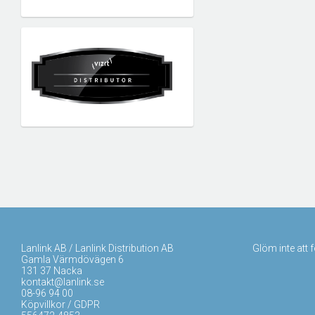
Lanlink AB / Lanlink Distribution AB
Glöm inte att 
Gamla Värmdövägen 6
131 37 Nacka
kontakt@lanlink.se
08-96 94 00
Köpvillkor / GDPR