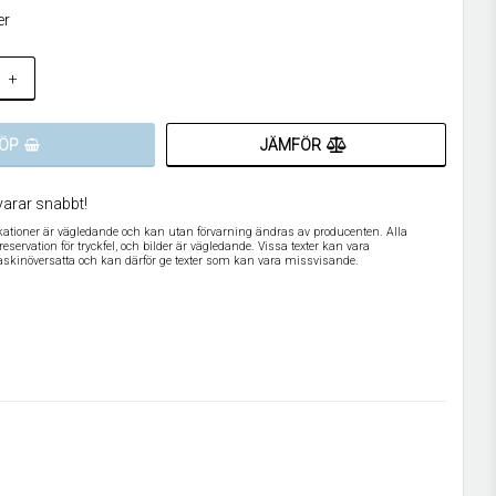
er
+
JÄMFÖR
ÖP
varar snabbt!
ikationer är vägledande och kan utan förvarning ändras av producenten. Alla
servation för tryckfel, och bilder är vägledande. Vissa texter kan vara
askinöversatta och kan därför ge texter som kan vara missvisande.