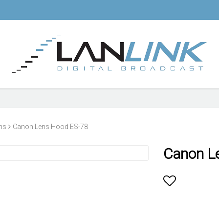
ns
Canon Lens Hood ES-78
Canon L
Lägg till i