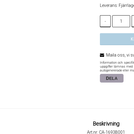
Leverans:
Fjärrlag
-
K
Maila oss, vi s
Information och specif
uppgifter lämnas med re
autogenererade eller m
DELA
Beskrivning
Art.nr: CA-1693B001