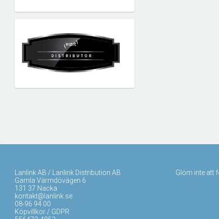
Lanlink AB / Lanlink Distribution AB
Glöm inte att 
Gamla Värmdövägen 6
131 37 Nacka
kontakt@lanlink.se
08-96 94 00
Köpvillkor / GDPR