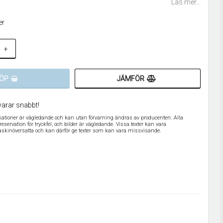
Läs mer...
er
+
JÄMFÖR
ÖP
varar snabbt!
ikationer är vägledande och kan utan förvarning ändras av producenten. Alla
servation för tryckfel, och bilder är vägledande. Vissa texter kan vara
askinöversatta och kan därför ge texter som kan vara missvisande.