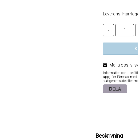
Leverans:
Fjärrlag
-
K
Maila oss, vi s
Information och specif
uppgifter lämnas med re
autogenererade eller m
DELA
Beskrivning