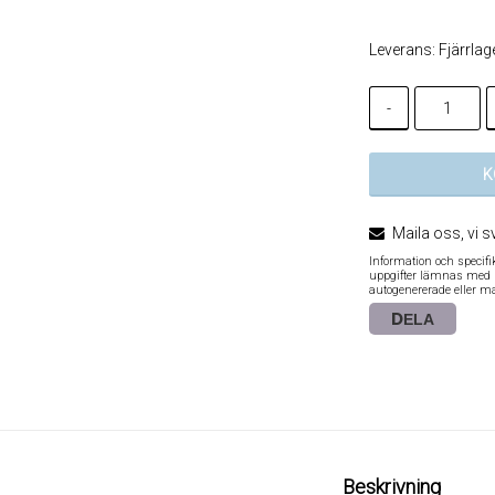
Leverans:
Fjärrlag
-
K
Maila oss, vi s
Information och specif
uppgifter lämnas med re
autogenererade eller m
DELA
Beskrivning