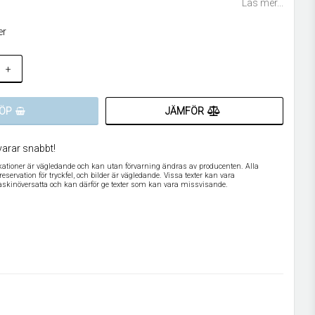
Läs mer...
er
+
JÄMFÖR
ÖP
varar snabbt!
ikationer är vägledande och kan utan förvarning ändras av producenten. Alla
servation för tryckfel, och bilder är vägledande. Vissa texter kan vara
askinöversatta och kan därför ge texter som kan vara missvisande.