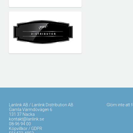
Lanlink AB / Lanlink Distribution AB
Glöm inte att 
Gamla Värmdövägen 6
131 37 Nacka
kontakt@lanlink.se
08-96 94 00
Köpvillkor / GDPR