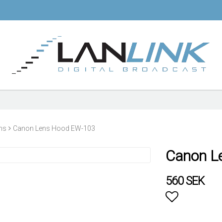
ns
Canon Lens Hood EW-103
Canon L
560 SEK
Lägg till i