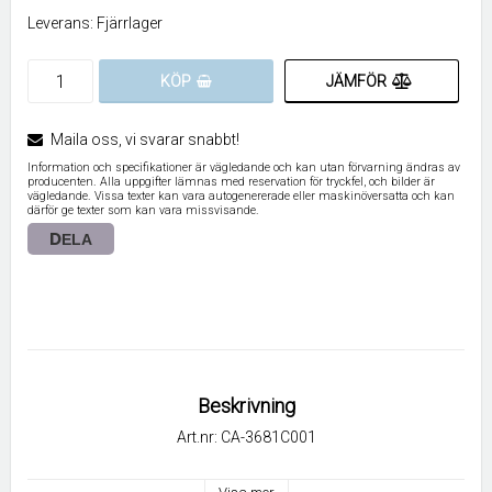
Leverans:
Fjärrlager
JÄMFÖR
KÖP
Maila oss, vi svarar snabbt!
Information och specifikationer är vägledande och kan utan förvarning ändras av
producenten. Alla uppgifter lämnas med reservation för tryckfel, och bilder är
vägledande. Vissa texter kan vara autogenererade eller maskinöversatta och kan
därför ge texter som kan vara missvisande.
DELA
Beskrivning
Art.nr: CA-3681C001