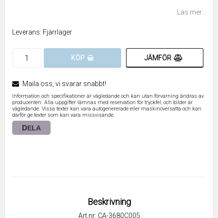
Lägg till i favoritlistan
Läs mer...
Leverans:
Fjärrlager
JÄMFÖR
KÖP
Maila oss, vi svarar snabbt!
Information och specifikationer är vägledande och kan utan förvarning ändras av
producenten. Alla uppgifter lämnas med reservation för tryckfel, och bilder är
vägledande. Vissa texter kan vara autogenererade eller maskinöversatta och kan
därför ge texter som kan vara missvisande.
DELA
Beskrivning
Art.nr: CA-3680C005