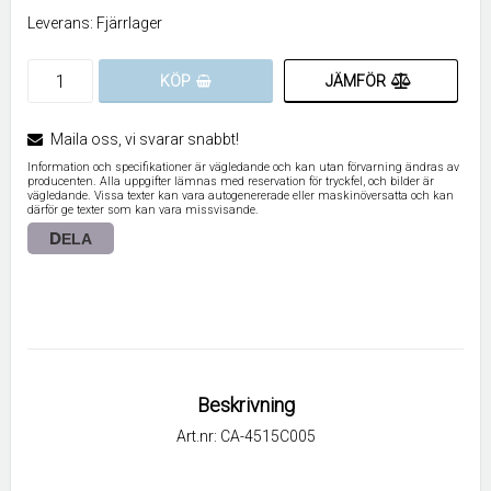
Leverans:
Fjärrlager
JÄMFÖR
KÖP
Maila oss, vi svarar snabbt!
Information och specifikationer är vägledande och kan utan förvarning ändras av
producenten. Alla uppgifter lämnas med reservation för tryckfel, och bilder är
vägledande. Vissa texter kan vara autogenererade eller maskinöversatta och kan
därför ge texter som kan vara missvisande.
DELA
Beskrivning
Art.nr: CA-4515C005