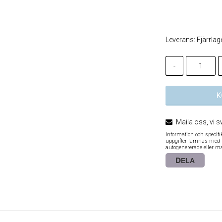
Lägg till i
Leverans:
Fjärrlag
-
K
Maila oss, vi s
Information och specif
uppgifter lämnas med re
autogenererade eller m
DELA