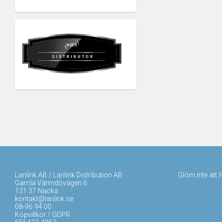
Lanlink AB / Lanlink Distribution AB
Glöm inte att 
Gamla Värmdövägen 6
131 37 Nacka
kontakt@lanlink.se
08-96 94 00
Köpvillkor / GDPR