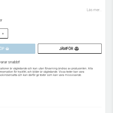
 favoritlistan
Läs mer...
er
+
JÄMFÖR
ÖP
varar snabbt!
ikationer är vägledande och kan utan förvarning ändras av producenten. Alla
servation för tryckfel, och bilder är vägledande. Vissa texter kan vara
askinöversatta och kan därför ge texter som kan vara missvisande.