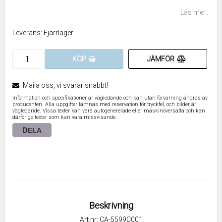
Lägg till i favoritlistan
Läs mer...
Leverans:
Fjärrlager
JÄMFÖR
KÖP
Maila oss, vi svarar snabbt!
Information och specifikationer är vägledande och kan utan förvarning ändras av
producenten. Alla uppgifter lämnas med reservation för tryckfel, och bilder är
vägledande. Vissa texter kan vara autogenererade eller maskinöversatta och kan
därför ge texter som kan vara missvisande.
DELA
Beskrivning
Art.nr: CA-5599C001