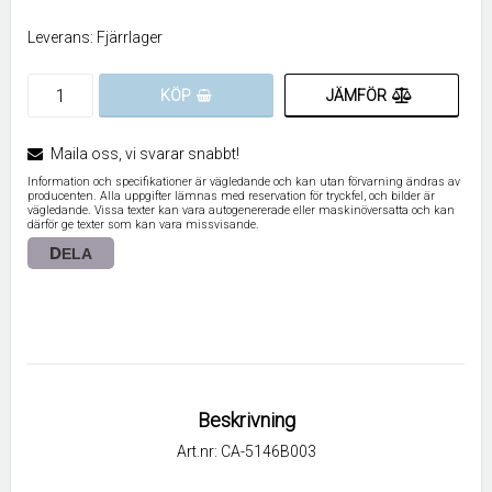
Leverans:
Fjärrlager
JÄMFÖR
KÖP
Maila oss, vi svarar snabbt!
Information och specifikationer är vägledande och kan utan förvarning ändras av
producenten. Alla uppgifter lämnas med reservation för tryckfel, och bilder är
vägledande. Vissa texter kan vara autogenererade eller maskinöversatta och kan
därför ge texter som kan vara missvisande.
DELA
Beskrivning
Art.nr: CA-5146B003