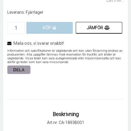
Läs mer...
Leverans:
Fjärrlager
JÄMFÖR
KÖP
Maila oss, vi svarar snabbt!
Information och specifikationer är vägledande och kan utan förvarning ändras av
producenten. Alla uppgifter lämnas med reservation för tryckfel, och bilder är
vägledande. Vissa texter kan vara autogenererade eller maskinöversatta och kan
därför ge texter som kan vara missvisande.
DELA
Beskrivning
Art.nr: CA-1893B001