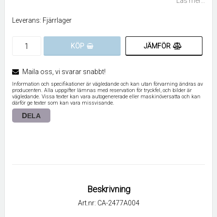
Läs mer...
Leverans:
Fjärrlager
JÄMFÖR
KÖP
Maila oss, vi svarar snabbt!
Information och specifikationer är vägledande och kan utan förvarning ändras av
producenten. Alla uppgifter lämnas med reservation för tryckfel, och bilder är
vägledande. Vissa texter kan vara autogenererade eller maskinöversatta och kan
därför ge texter som kan vara missvisande.
DELA
Beskrivning
Art.nr: CA-2477A004