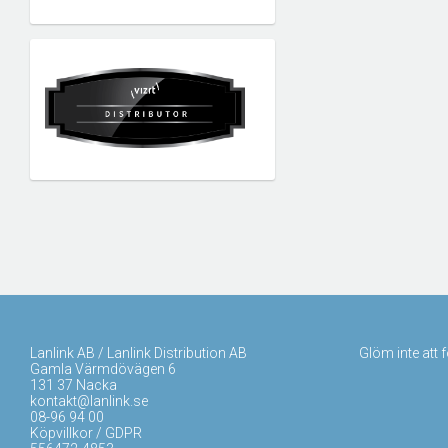
Lanlink AB / Lanlink Distribution AB
Glöm inte att 
Gamla Värmdövägen 6
131 37 Nacka
kontakt@lanlink.se
08-96 94 00
Köpvillkor / GDPR