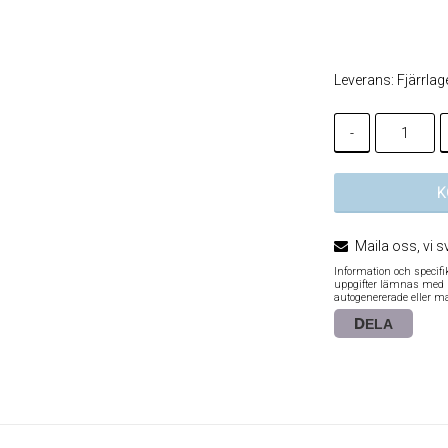
Lägg till i
Leverans:
Fjärrlag
-
K
Maila oss, vi s
Information och specif
uppgifter lämnas med re
autogenererade eller m
DELA