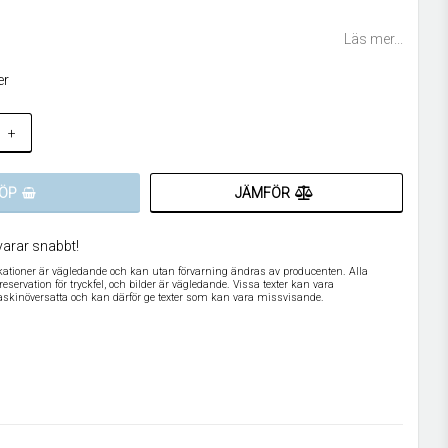
 favoritlistan
Läs mer...
er
+
JÄMFÖR
ÖP
varar snabbt!
ikationer är vägledande och kan utan förvarning ändras av producenten. Alla
servation för tryckfel, och bilder är vägledande. Vissa texter kan vara
askinöversatta och kan därför ge texter som kan vara missvisande.