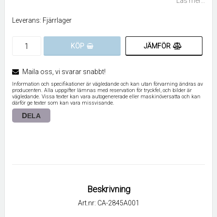
Läs mer...
Leverans:
Fjärrlager
JÄMFÖR
KÖP
Maila oss, vi svarar snabbt!
Information och specifikationer är vägledande och kan utan förvarning ändras av
producenten. Alla uppgifter lämnas med reservation för tryckfel, och bilder är
vägledande. Vissa texter kan vara autogenererade eller maskinöversatta och kan
därför ge texter som kan vara missvisande.
DELA
Beskrivning
Art.nr: CA-2845A001