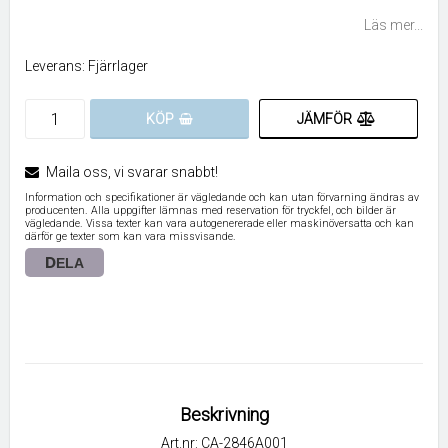
Lägg till i favoritlistan
Läs mer...
Leverans:
Fjärrlager
JÄMFÖR
KÖP
Maila oss, vi svarar snabbt!
Information och specifikationer är vägledande och kan utan förvarning ändras av
producenten. Alla uppgifter lämnas med reservation för tryckfel, och bilder är
vägledande. Vissa texter kan vara autogenererade eller maskinöversatta och kan
därför ge texter som kan vara missvisande.
DELA
Beskrivning
Art.nr: CA-2846A001