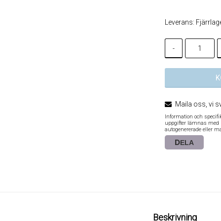
Leverans:
Fjärrlag
-
K
Maila oss, vi s
Information och specif
uppgifter lämnas med re
autogenererade eller m
DELA
Beskrivning