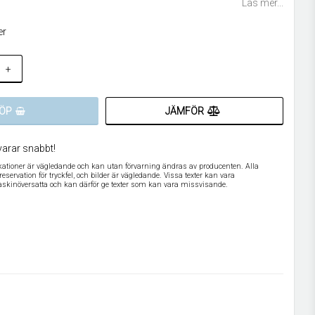
Läs mer...
er
+
JÄMFÖR
ÖP
varar snabbt!
ikationer är vägledande och kan utan förvarning ändras av producenten. Alla
servation för tryckfel, och bilder är vägledande. Vissa texter kan vara
askinöversatta och kan därför ge texter som kan vara missvisande.