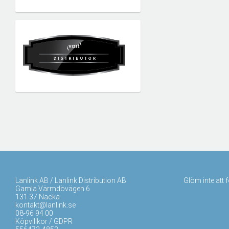
Lanlink AB / Lanlink Distribution AB
Glöm inte att 
Gamla Värmdövägen 6
131 37 Nacka
kontakt@lanlink.se
08-96 94 00
Köpvillkor / GDPR