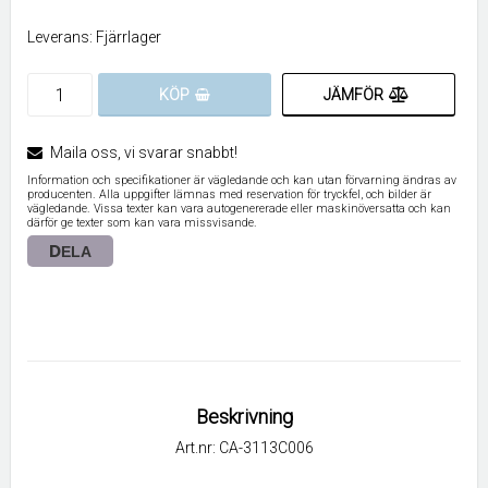
Leverans:
Fjärrlager
JÄMFÖR
KÖP
Maila oss, vi svarar snabbt!
Information och specifikationer är vägledande och kan utan förvarning ändras av
producenten. Alla uppgifter lämnas med reservation för tryckfel, och bilder är
vägledande. Vissa texter kan vara autogenererade eller maskinöversatta och kan
därför ge texter som kan vara missvisande.
DELA
Beskrivning
Art.nr: CA-3113C006