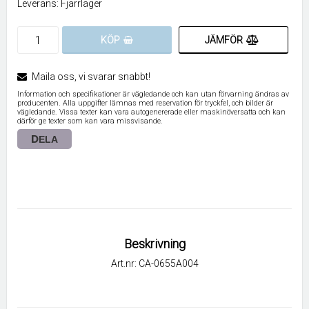
Leverans:
Fjärrlager
JÄMFÖR
KÖP
Maila oss, vi svarar snabbt!
Information och specifikationer är vägledande och kan utan förvarning ändras av
producenten. Alla uppgifter lämnas med reservation för tryckfel, och bilder är
vägledande. Vissa texter kan vara autogenererade eller maskinöversatta och kan
därför ge texter som kan vara missvisande.
DELA
Beskrivning
Art.nr: CA-0655A004