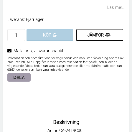
Lägg till i favoritlistan
Läs mer...
Leverans:
Fjärrlager
JÄMFÖR
KÖP
Maila oss, vi svarar snabbt!
Information och specifikationer är vägledande och kan utan förvarning ändras av
producenten. Alla uppgifter lämnas med reservation för tryckfel, och bilder är
vägledande. Vissa texter kan vara autogenererade eller maskinöversatta och kan
därför ge texter som kan vara missvisande.
DELA
Beskrivning
Art.nr: CA-2419C001