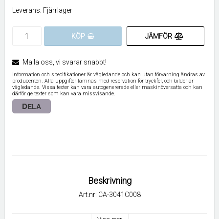
Leverans:
Fjärrlager
JÄMFÖR
KÖP
Maila oss, vi svarar snabbt!
Information och specifikationer är vägledande och kan utan förvarning ändras av
producenten. Alla uppgifter lämnas med reservation för tryckfel, och bilder är
vägledande. Vissa texter kan vara autogenererade eller maskinöversatta och kan
därför ge texter som kan vara missvisande.
DELA
Beskrivning
Art.nr: CA-3041C008