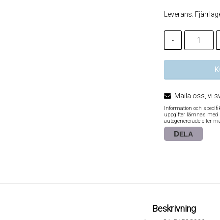
Leverans:
Fjärrlag
-
K
Maila oss, vi s
Information och specif
uppgifter lämnas med re
autogenererade eller m
DELA
Beskrivning