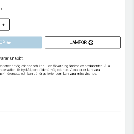
er
+
JÄMFÖR
ÖP
varar snabbt!
ikationer är vägledande och kan utan förvarning ändras av producenten. Alla
servation för tryckfel, och bilder är vägledande. Vissa texter kan vara
askinöversatta och kan därför ge texter som kan vara missvisande.