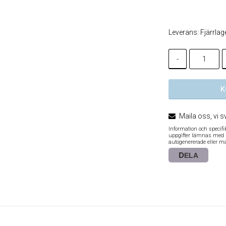
Lägg till i
Leverans:
Fjärrlag
-
K
Maila oss, vi s
Information och specif
uppgifter lämnas med re
autogenererade eller m
DELA