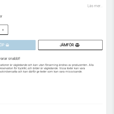
 favoritlistan
Läs mer...
er
+
JÄMFÖR
ÖP
varar snabbt!
ikationer är vägledande och kan utan förvarning ändras av producenten. Alla
servation för tryckfel, och bilder är vägledande. Vissa texter kan vara
askinöversatta och kan därför ge texter som kan vara missvisande.