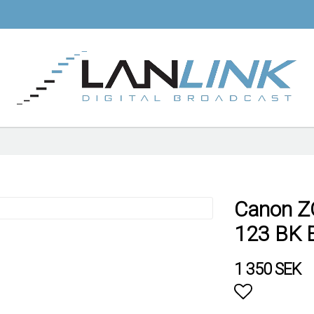
Canon Z
123 BK 
1 350 SEK