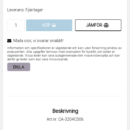
Leverans:
Fjärrlager
JÄMFÖR
KÖP
Maila oss, vi svarar snabbt!
Information och specifikationer är vägledande och kan utan förvarning ändras av
producenten. Alla uppgifter lämnas med reservation för tryckfel, och bilder är
vägledande. Vissa texter kan vara autogenererade eller maskinöversatta och kan
därför ge texter som kan vara missvisande.
DELA
Beskrivning
Art.nr: CA-3204C006