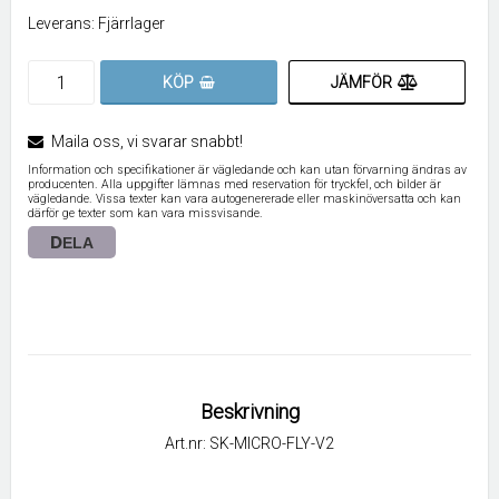
Leverans:
Fjärrlager
JÄMFÖR
KÖP
Maila oss, vi svarar snabbt!
Information och specifikationer är vägledande och kan utan förvarning ändras av
producenten. Alla uppgifter lämnas med reservation för tryckfel, och bilder är
vägledande. Vissa texter kan vara autogenererade eller maskinöversatta och kan
därför ge texter som kan vara missvisande.
DELA
Beskrivning
Art.nr: SK-MICRO-FLY-V2