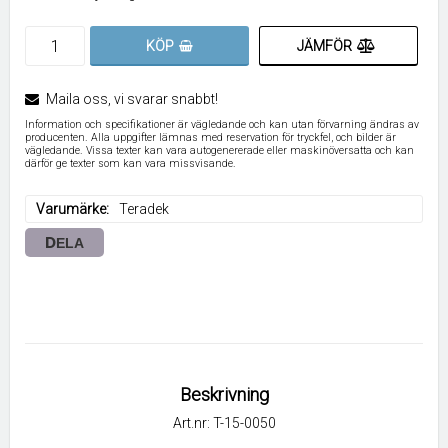
JÄMFÖR
KÖP
Maila oss, vi svarar snabbt!
Information och specifikationer är vägledande och kan utan förvarning ändras av
producenten. Alla uppgifter lämnas med reservation för tryckfel, och bilder är
vägledande. Vissa texter kan vara autogenererade eller maskinöversatta och kan
därför ge texter som kan vara missvisande.
Varumärke
Teradek
DELA
Beskrivning
Art.nr: T-15-0050