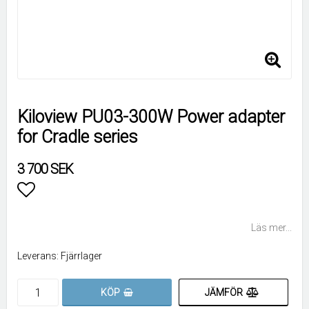
Kiloview PU03-300W Power adapter
for Cradle series
3 700 SEK
Lägg till i favoritlistan
Läs mer...
Leverans:
Fjärrlager
JÄMFÖR
KÖP