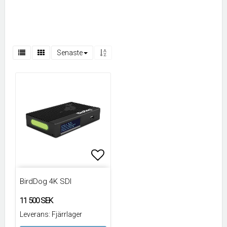
Senaste
Lägg till i favoritlistan
Lägg till i favoritlistan
BirdDog 4K SDI
11 500 SEK
Leverans:
Fjärrlager