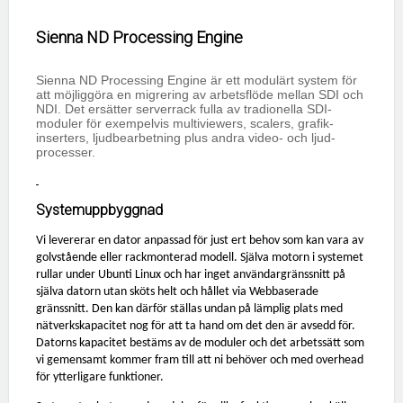
Sienna ND Processing Engine
Sienna ND Processing Engine är ett modulärt system för
att möjliggöra en migrering av arbetsflöde mellan SDI och
NDI. Det ersätter serverrack fulla av tradionella SDI-
moduler för exempelvis multiviewers, scalers, grafik-
inserters, ljudbearbetning plus andra video- och ljud-
processer.
Systemuppbyggnad
Vi levererar en dator anpassad för just ert behov som kan vara av
golvstående eller rackmonterad modell. Själva motorn i systemet
rullar under Ubunti Linux och har inget användargränssnitt på
själva datorn utan sköts helt och hållet via Webbaserade
gränssnitt. Den kan därför ställas undan på lämplig plats med
nätverkskapacitet nog för att ta hand om det den är avsedd för.
Datorns kapacitet bestäms av de moduler och det arbetssätt som
vi gemensamt kommer fram till att ni behöver och med overhead
för ytterligare funktioner.