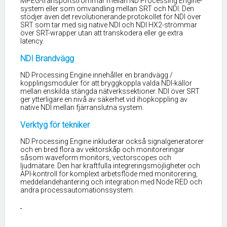
MPEG-transportströmmar mellan ND Processing Engine-
system eller som omvandling mellan SRT och NDI. Den
stödjer även det revolutionerande protokollet för NDI över
SRT som tar med sig native NDI och NDI HX2-strömmar
över SRT-wrapper utan att transkodera eller ge extra
latency.
NDI Brandvägg
ND Processing Engine innehåller en brandvägg /
kopplingsmoduler för att bryggkoppla valda NDI-källor
mellan enskilda stängda nätverkssektioner. NDI över SRT
ger ytterligare en nivå av säkerhet vid ihopkoppling av
native NDI mellan fjärranslutna system.
Verktyg för tekniker
ND Processing Engine inkluderar också signalgeneratorer
och en bred flora av vektorskåp och monitoreringar
såsom waveform monitors, vectorscopes och
ljudmätare. Den har kraftfulla integreringsmöjligheter och
API-kontroll för komplext arbetsflöde med monitorering,
meddelandehantering och integration med Node RED och
andra processautomationssystem.