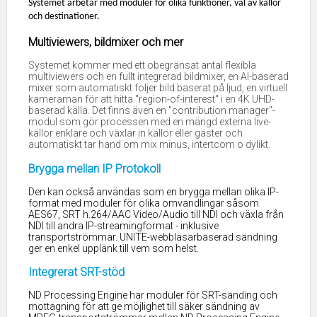
Systemet arbetar med moduler för olika funktioner, val av källor
och destinationer.
Multiviewers, bildmixer och mer
Systemet kommer med ett obegränsat antal flexibla
multiviewers och en fullt integrerad bildmixer, en AI-baserad
mixer som automatiskt följer bild baserat på ljud, en virtuell
kameraman för att hitta "region-of-interest" i en 4K UHD-
baserad källa. Det finns även en "contribution manager"-
modul som gör processen med en mängd externa live-
källor enklare och växlar in källor eller gäster och
automatiskt tar hand om mix minus, intertcom o dylikt.
Brygga mellan IP Protokoll
Den kan också användas som en brygga mellan olika IP-
format med moduler för olika omvandlingar såsom
AES67, SRT h.264/AAC Video/Audio till NDI och växla från
NDI till andra IP-streamingformat - inklusive
transportströmmar. UNITE-webbläsarbaserad sändning
ger en enkel upplänk till vem som helst.
Integrerat SRT-stöd
ND Processing Engine har moduler för SRT-sänding och
mottagning för att ge möjlighet till säker sändning av