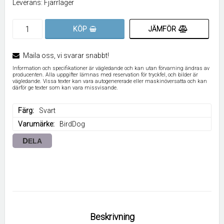
Leverans:
Fjärrlager
JÄMFÖR
KÖP
Maila oss, vi svarar snabbt!
Information och specifikationer är vägledande och kan utan förvarning ändras av
producenten. Alla uppgifter lämnas med reservation för tryckfel, och bilder är
vägledande. Vissa texter kan vara autogenererade eller maskinöversatta och kan
därför ge texter som kan vara missvisande.
Färg
Svart
Varumärke
BirdDog
DELA
Beskrivning