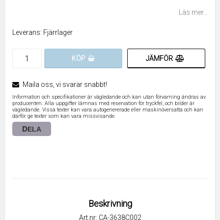
Lägg till i favoritlistan
Läs mer...
Leverans:
Fjärrlager
JÄMFÖR
KÖP
Maila oss, vi svarar snabbt!
Information och specifikationer är vägledande och kan utan förvarning ändras av
producenten. Alla uppgifter lämnas med reservation för tryckfel, och bilder är
vägledande. Vissa texter kan vara autogenererade eller maskinöversatta och kan
därför ge texter som kan vara missvisande.
DELA
Beskrivning
Art.nr: CA-3638C002