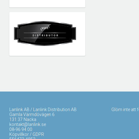
Lanlink AB / Lanlink Distribution AB
Glöm inte att 
Gamla Värmdövägen 6
131 37 Nacka
kontakt@lanlink.se
08-96 94 00
Köpvillkor / GDPR