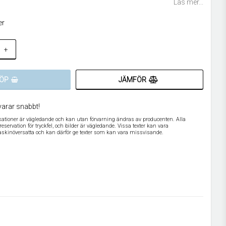
Läs mer...
er
+
JÄMFÖR
ÖP
varar snabbt!
ikationer är vägledande och kan utan förvarning ändras av producenten. Alla
servation för tryckfel, och bilder är vägledande. Vissa texter kan vara
askinöversatta och kan därför ge texter som kan vara missvisande.