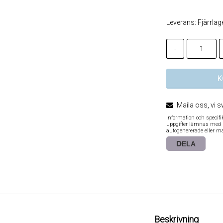
Leverans:
Fjärrlag
-
K
Maila oss, vi s
Information och specif
uppgifter lämnas med re
autogenererade eller m
DELA
Beskrivning