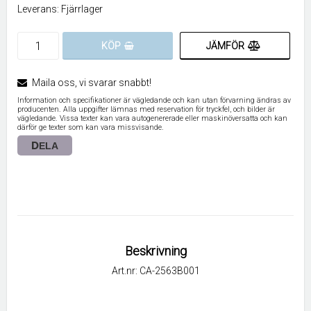
Leverans:
Fjärrlager
JÄMFÖR
KÖP
Maila oss, vi svarar snabbt!
Information och specifikationer är vägledande och kan utan förvarning ändras av
producenten. Alla uppgifter lämnas med reservation för tryckfel, och bilder är
vägledande. Vissa texter kan vara autogenererade eller maskinöversatta och kan
därför ge texter som kan vara missvisande.
DELA
Beskrivning
Art.nr: CA-2563B001