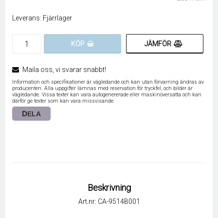
Leverans:
Fjärrlager
JÄMFÖR
KÖP
Maila oss, vi svarar snabbt!
Information och specifikationer är vägledande och kan utan förvarning ändras av
producenten. Alla uppgifter lämnas med reservation för tryckfel, och bilder är
vägledande. Vissa texter kan vara autogenererade eller maskinöversatta och kan
därför ge texter som kan vara missvisande.
DELA
Beskrivning
Art.nr: CA-9514B001