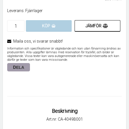
Leverans:
Fjärrlager
JÄMFÖR
KÖP
Maila oss, vi svarar snabbt!
Information och specifikationer är vägledande och kan utan förvarning ändras av
producenten. Alla uppgifter lämnas med reservation för tryckfel, och bilder är
vägledande. Vissa texter kan vara autogenererade eller maskinöversatta och kan
därför ge texter som kan vara missvisande.
DELA
Beskrivning
Art.nr: CA-4049B001