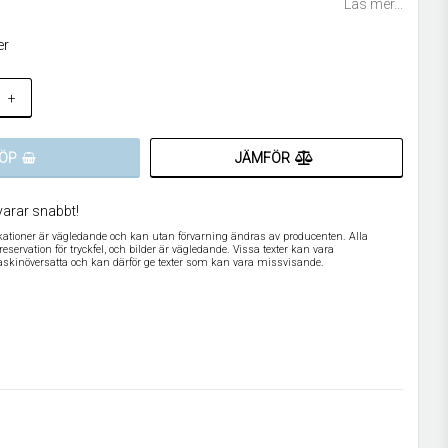
Läs mer...
er
+
JÄMFÖR
ÖP
varar snabbt!
ikationer är vägledande och kan utan förvarning ändras av producenten. Alla
servation för tryckfel, och bilder är vägledande. Vissa texter kan vara
askinöversatta och kan därför ge texter som kan vara missvisande.