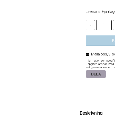
Leverans:
Fjärrlag
-
K
Maila oss, vi s
Information och specif
uppgifter lämnas med re
autogenererade eller m
DELA
Beskrivning