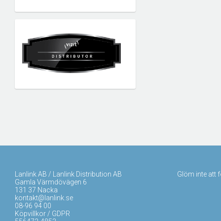
Lanlink AB / Lanlink Distribution AB
Glöm inte att 
Gamla Värmdövägen 6
131 37 Nacka
kontakt@lanlink.se
08-96 94 00
Köpvillkor / GDPR